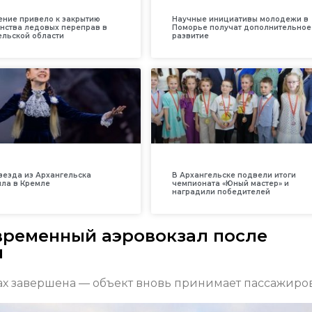
ение привело к закрытию
Научные инициативы молодежи в
нства ледовых переправ в
Поморье получат дополнительное
ельской области
развитие
везда из Архангельска
В Архангельске подвели итоги
ила в Кремле
чемпионата «Юный мастер» и
наградили победителей
временный аэровокзал после
я
ах завершена — объект вновь принимает пассажиров