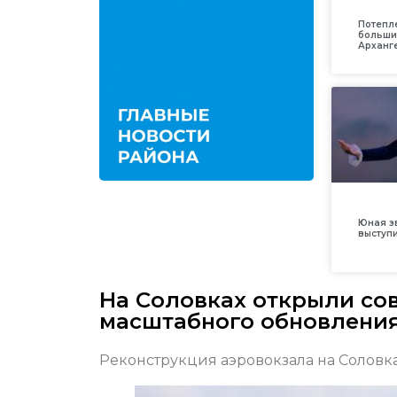
Потепл
больши
Арханг
Юная з
выступ
На Соловках открыли со
масштабного обновлени
Реконструкция аэровокзала на Соловк