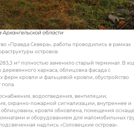
а Архангельской области
о «Правда Севера», работы проводились в рамках
раструктуры островов.
83,3 м² полностью заменило старый терминал. В хо
 деревянного каркаса, облицовка фасада с
х ферм кровли и фальцевой кровли, обустройство
 пола.
оснабжения, водоотведения, вентиляции,
, охранно-пожарной сигнализации, внутреннее и
 облицованы, кровля обновлена, помещения оснащ
омнатами и оборудованием для маломобильных гр
подсвеченная надпись «Соловецкие острова».