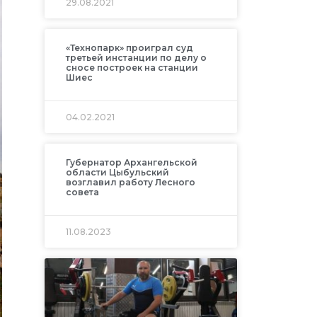
29.08.2021
«Технопарк» проиграл суд
третьей инстанции по делу о
сносе построек на станции
Шиес
04.02.2021
Губернатор Архангельской
области Цыбульский
возглавил работу Лесного
совета
11.08.2023