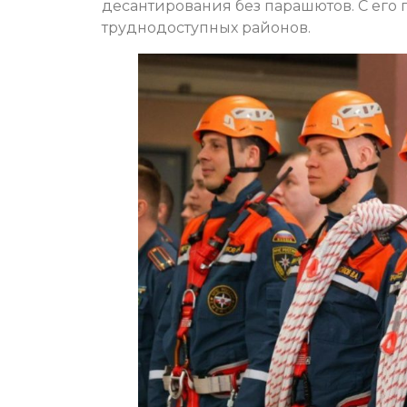
десантирования без парашютов. С его
труднодоступных районов.