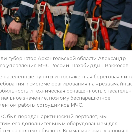
ли губернатор Архангельской области Александр
го управления МЧС России Шахобиддин Ваккосов.
 населённые пункты и протяжённая береговая лин
бования к системе реагирования на чрезвычайны
 мобильность и техническая оснащённость спасатель
альное значение, поэтому беспарашютное
ментом работы сотрудников МЧС.
С был передан арктический вертолёт, мы
астим его дополнительным оборудованием для
оты на водных объектах. Климатические условия в