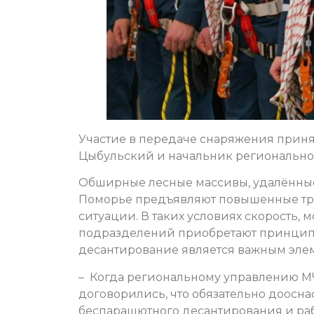
Участие в передаче снаряжения приня
Цыбульский и начальник регионально
Обширные лесные массивы, удалённые
Поморье предъявляют повышенные тре
ситуации. В таких условиях скорость,
подразделений приобретают принципи
десантирование является важным эле
– Когда региональному управлению МЧ
договорились, что обязательно доосн
беспарашютного десантирования и раб