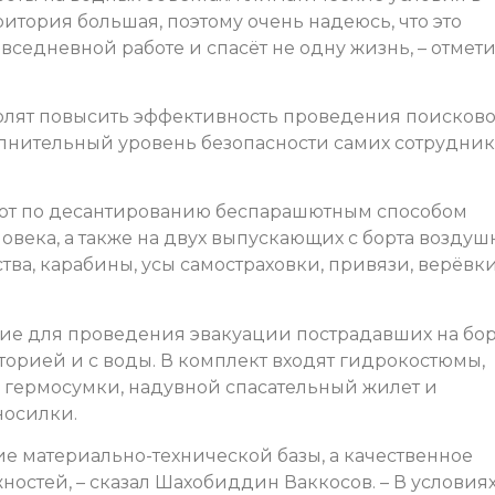
ритория большая, поэтому очень надеюсь, что это
седневной работе и спасёт не одну жизнь, – отмет
олят повысить эффективность проведения поисково
олнительный уровень безопасности самих сотрудни
от по десантированию беспарашютным способом
ловека, а также на двух выпускающих с борта воздуш
ства, карабины, усы самостраховки, привязи, верёвки
ие для проведения эвакуации пострадавших на бор
торией и с воды. В комплект входят гидрокостюмы,
, гермосумки, надувной спасательный жилет и
носилки.
е материально-технической базы, а качественное
остей, – сказал Шахобиддин Ваккосов. – В условия