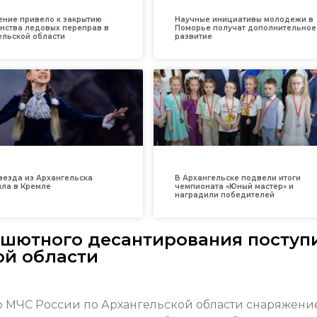
ение привело к закрытию
Научные инициативы молодежи в
нства ледовых переправ в
Поморье получат дополнительное
ельской области
развитие
везда из Архангельска
В Архангельске подвели итоги
ила в Кремле
чемпионата «Юный мастер» и
наградили победителей
ашютного десантирования поступ
ой области
о МЧС России по Архангельской области снаряжени