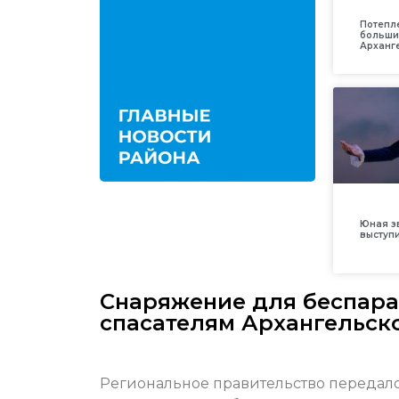
Потепл
больши
Арханг
Юная з
выступ
Снаряжение для беспар
спасателям Архангельск
Региональное правительство передал