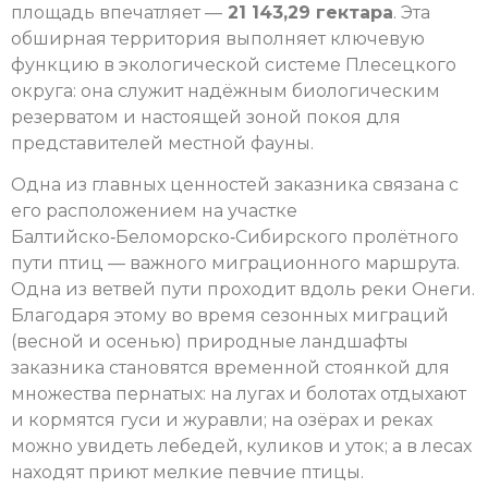
площадь впечатляет —
21 143,29 гектара
. Эта
обширная территория выполняет ключевую
функцию в экологической системе Плесецкого
округа: она служит надёжным биологическим
резерватом и настоящей зоной покоя для
представителей местной фауны.
Одна из главных ценностей заказника связана с
его расположением на участке
Балтийско‑Беломорско‑Сибирского пролётного
пути птиц — важного миграционного маршрута.
Одна из ветвей пути проходит вдоль реки Онеги.
Благодаря этому во время сезонных миграций
(весной и осенью) природные ландшафты
заказника становятся временной стоянкой для
множества пернатых: на лугах и болотах отдыхают
и кормятся гуси и журавли; на озёрах и реках
можно увидеть лебедей, куликов и уток; а в лесах
находят приют мелкие певчие птицы.