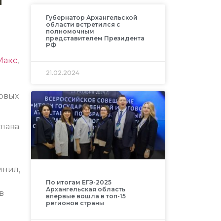
Губернатор Архангельской
области встретился с
полномочным
представителем Президента
РФ
Макс
,
21.02.2024
совых
глава
мнил,
По итогам ЕГЭ-2025
Архангельская область
в
впервые вошла в топ-15
регионов страны