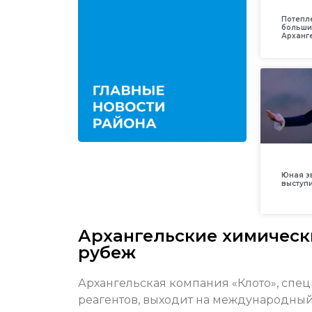
Потепл
больши
Арханг
Юная з
выступ
Архангельские химически
рубеж
Архангельская компания «Клото», сп
реагентов, выходит на международный