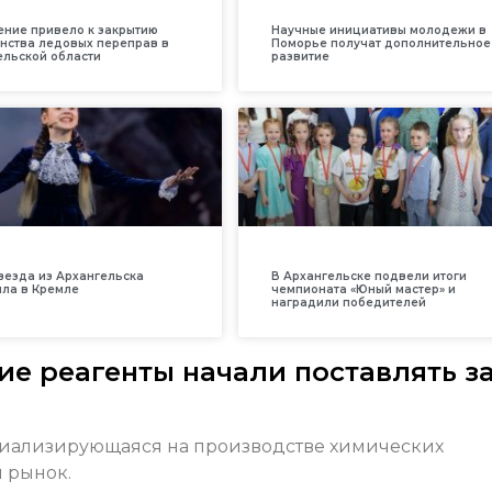
ение привело к закрытию
Научные инициативы молодежи в
нства ледовых переправ в
Поморье получат дополнительное
ельской области
развитие
везда из Архангельска
В Архангельске подвели итоги
ила в Кремле
чемпионата «Юный мастер» и
наградили победителей
е реагенты начали поставлять з
ециализирующаяся на производстве химических
 рынок.