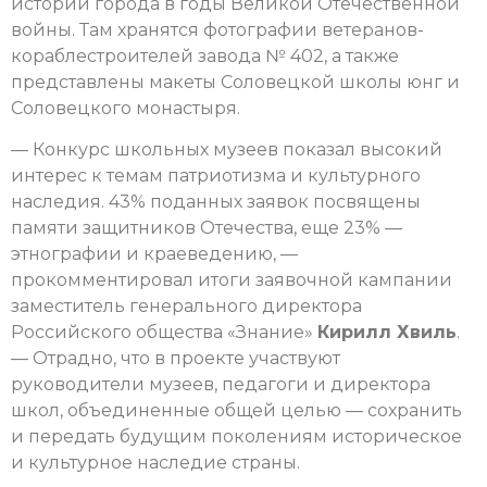
истории города в годы Великой Отечественной
войны. Там хранятся фотографии ветеранов-
кораблестроителей завода № 402, а также
представлены макеты Соловецкой школы юнг и
Соловецкого монастыря.
— Конкурс школьных музеев показал высокий
интерес к темам патриотизма и культурного
наследия. 43% поданных заявок посвящены
памяти защитников Отечества, еще 23% —
этнографии и краеведению, —
прокомментировал итоги заявочной кампании
заместитель генерального директора
Российского общества «Знание»
Кирилл Хвиль
.
— Отрадно, что в проекте участвуют
руководители музеев, педагоги и директора
школ, объединенные общей целью — сохранить
и передать будущим поколениям историческое
и культурное наследие страны.