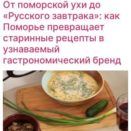
От поморской ухи до
«Русского завтрака»: как
Поморье превращает
старинные рецепты в
узнаваемый
гастрономический бренд