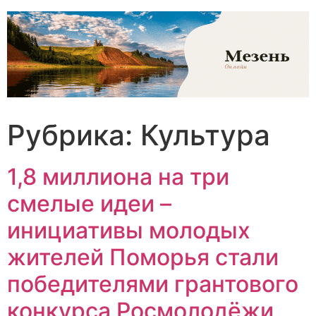
Перейти
к
содержимому
Рубрика:
Культура
1,8 миллиона на три
смелые идеи –
инициативы молодых
жителей Поморья стали
победителями грантового
конкурса Росмолодёжи