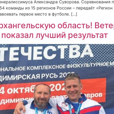
енералиссимуса Александра Суворова. Соревнования 
54 команды из 15 регионов России – передаёт «Регион 
авоевать первое место в футболе. […]
Архангельскую область! Вет
 показал лучший результат