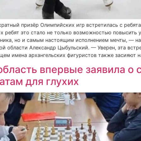
кратный призёр Олимпийских игр встретилась с ребята
их ребят это стало не только возможностью повысить 
ника, но и самым настоящим исполнением мечты, — на
ой области Александр Цыбульский. — Уверен, эта встр
ущем имена архангельских фигуристов также засияют н
область впервые заявила о с
атам для глухих