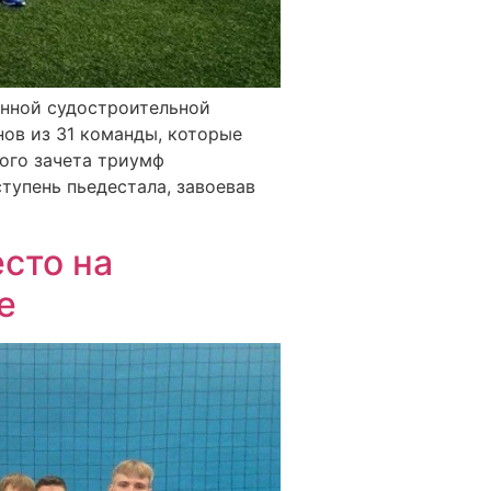
енной судостроительной
ов из 31 команды, которые
ого зачета триумф
тупень пьедестала, завоевав
сто на
е