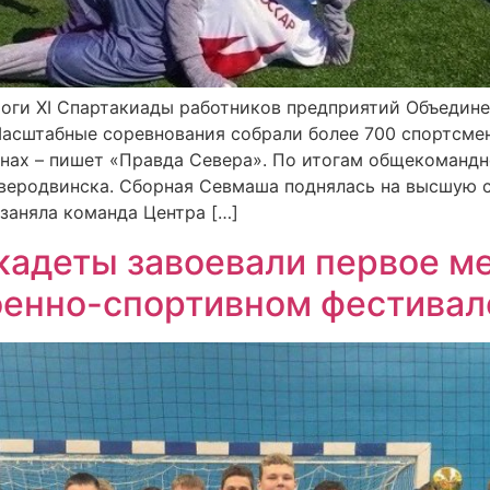
тоги XI Спартакиады работников предприятий Объедин
Масштабные соревнования собрали более 700 спортсмен
инах – пишет «Правда Севера». По итогам общекомандн
веродвинска. Сборная Севмаша поднялась на высшую с
заняла команда Центра […]
кадеты завоевали первое ме
оенно-спортивном фестивал