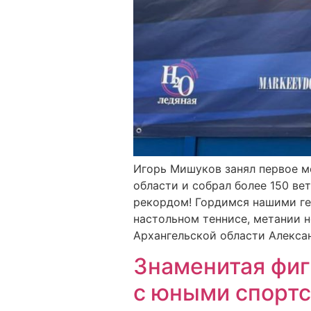
Игорь Мишуков занял первое м
области и собрал более 150 ве
рекордом! Гордимся нашими гер
настольном теннисе, метании 
Архангельской области Алекса
Знаменитая фиг
с юными спортс