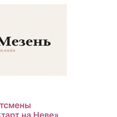
ртсмены
тарт на Неве»