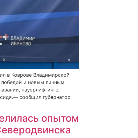
дил в Коврове Владимирской
с победой и новым личным
авании, пауэрлифтинге,
 сидя.— сообщил губернатор
делилась опытом
Северодвинска