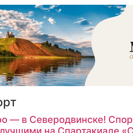
орт
ро — в Северодвинске! Спо
лучшими на Спартакиаде «С