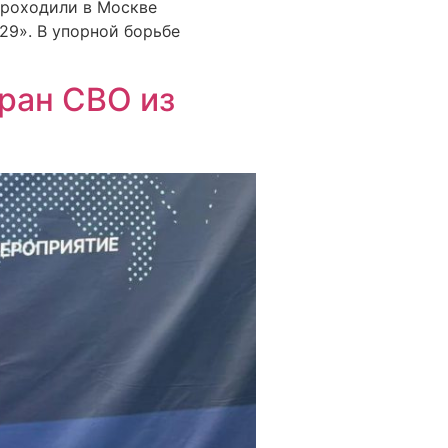
проходили в Москве
29». В упорной борьбе
еран СВО из