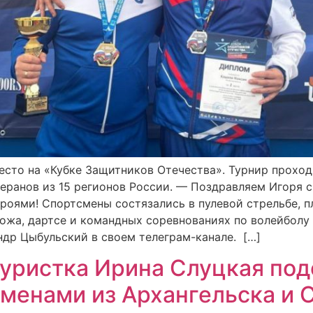
есто на «Кубке Защитников Отечества». Турнир прохо
теранов из 15 регионов России. — Поздравляем Игоря 
оями! Спортсмены состязались в пулевой стрельбе, пл
ножа, дартсе и командных соревнованиях по волейболу
ндр Цыбульский в своем телеграм-канале. […]
уристка Ирина Слуцкая по
менами из Архангельска и 