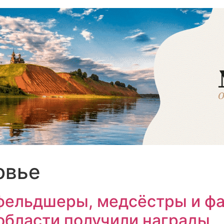
овье
 фельдшеры, медсёстры и ф
области получили награды