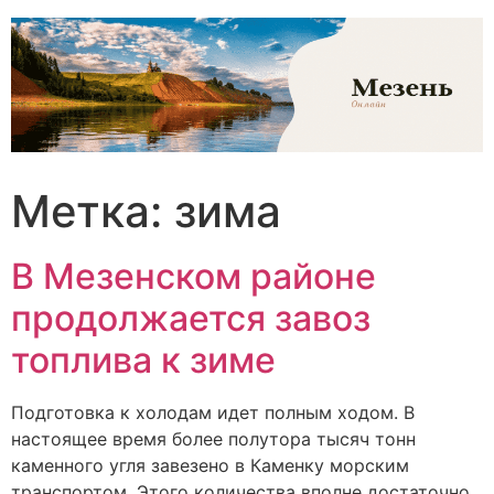
Перейти
к
содержимому
Метка:
зима
В Мезенском районе
продолжается завоз
топлива к зиме
Подготовка к холодам идет полным ходом. В
настоящее время более полутора тысяч тонн
каменного угля завезено в Каменку морским
транспортом. Этого количества вполне достаточно,