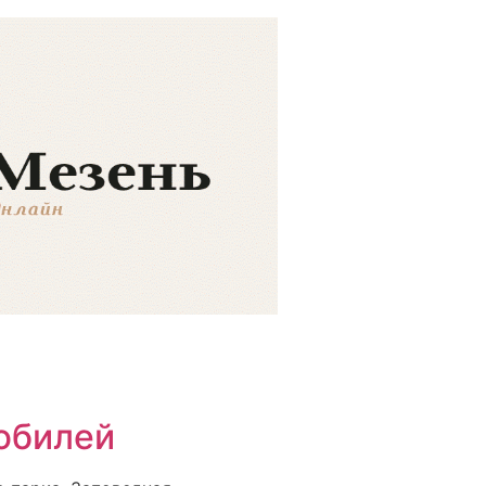
юбилей