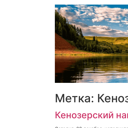
Перейти
к
содержимому
Метка:
Кено
Кенозерский на