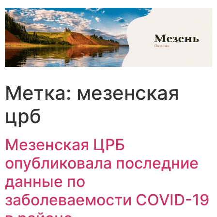
Перейти
к
содержимому
Метка:
мезенская
црб
Мезенская ЦРБ
опубликовала последние
данные по
заболеваемости COVID-19