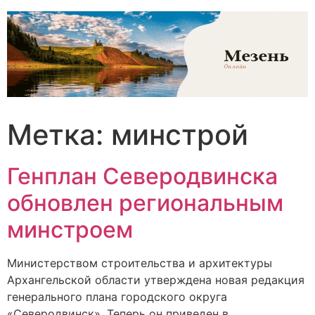
Перейти
к
содержимому
Метка:
минстрой
Генплан Северодвинска
обновлен региональным
минстроем
Министерством строительства и архитектуры
Архангельской области утверждена новая редакция
генерального плана городского округа
«Северодвинск». Теперь он приведен в