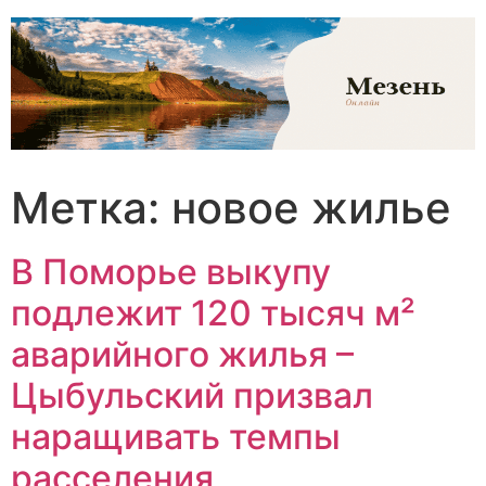
Перейти
к
содержимому
Метка:
новое жилье
В Поморье выкупу
подлежит 120 тысяч м²
аварийного жилья –
Цыбульский призвал
наращивать темпы
расселения