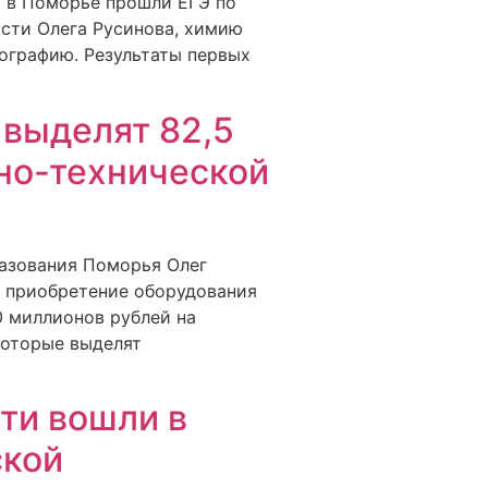
я в Поморье прошли ЕГЭ по
асти Олега Русинова, химию
еографию. Результаты первых
 выделят 82,5
но-технической
разования Поморья Олег
 приобретение оборудования
0 миллионов рублей на
которые выделят
ти вошли в
ской