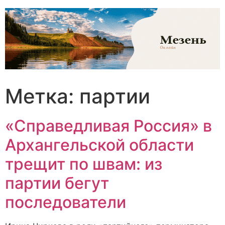
Перейти
к
содержимому
Метка:
партии
«Справедливая Россия» в
Архангельской области
трещит по швам: из
партии бегут
последователи