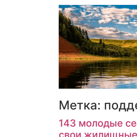
Перейти
к
содержимому
Метка:
подд
143 молодые се
свои жилищные