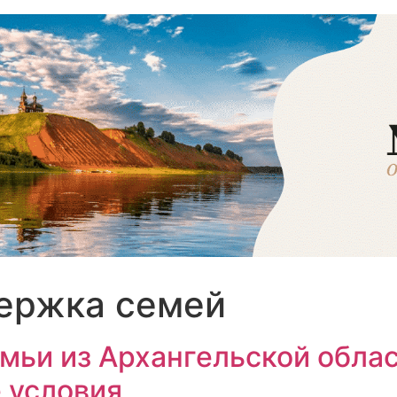
ержка семей
мьи из Архангельской обла
 условия