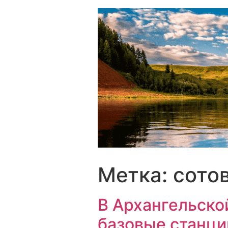
Перейти
к
содержимому
Метка:
сото
В Архангельско
базовые станци