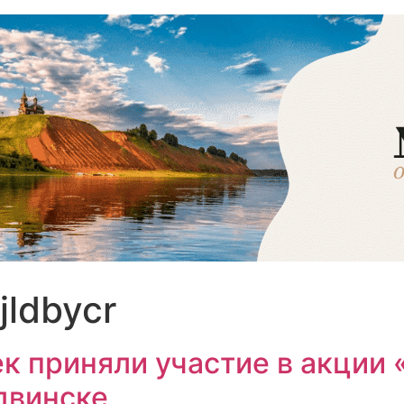
jldbycr
ек приняли участие в акции
двинске