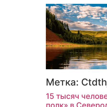
Перейти
к
содержимому
Метка:
Ctdth
15 тысяч челов
полк» в Северо