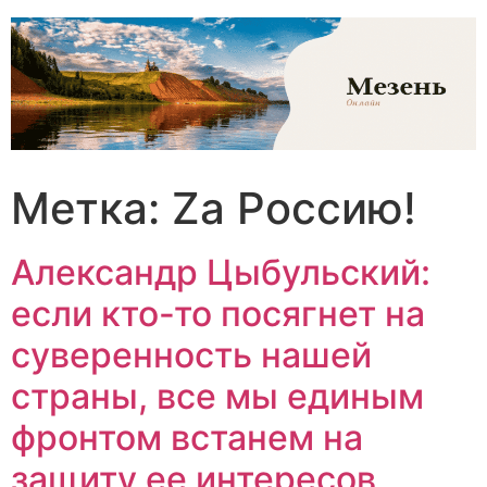
Перейти
к
содержимому
Метка:
Zа Россию!
Александр Цыбульский:
если кто-то посягнет на
суверенность нашей
страны, все мы единым
фронтом встанем на
защиту ее интересов